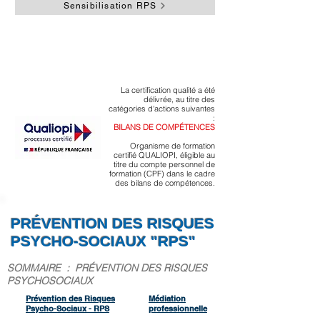
Sensibilisation RPS
Participez à une "Journée d'Accompagnement
pour Décider et Échanger" (JADE)
En savoir plus
>
La certification qualité a été
délivrée, au titre des
catégories d'actions suivantes
:
BILANS DE COMPÉTENCES
Organisme de formation
certifié QUALIOPI, éligible au
titre du compte personnel de
formation (CPF) dans le cadre
des bilans de compétences.
PRÉVENTION
DES RISQUES
PSYCHO-SOCIAUX
"RPS"
SOMMAIRE : PRÉVENTION DES RISQUES
PSYCHOSOCIAUX
Prévention des Risques
Médiation
Psycho-Sociaux - RPS
professionnelle